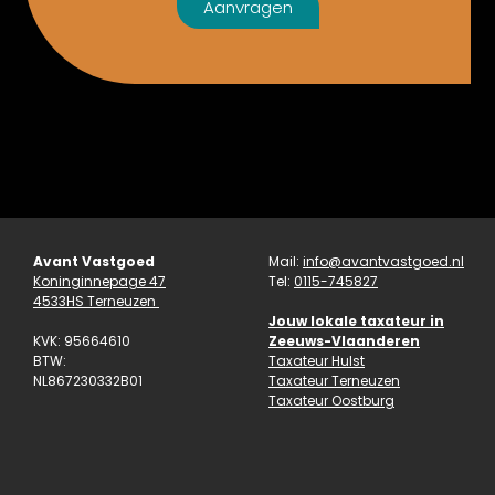
Aanvragen
Avant Vastgoed
Mail:
info@avantvastgoed.nl
Koninginnepage 47
Tel:
0115-745827
4533HS Terneuzen
Jouw lokale taxateur in
KVK: 95664610
Zeeuws-Vlaanderen
BTW:
Taxateur Hulst
NL867230332B01
Taxateur Terneuzen
Taxateur Oostburg