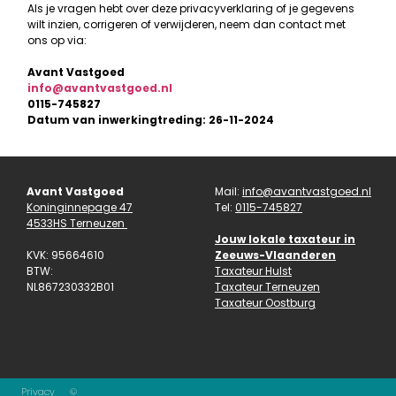
Als je vragen hebt over deze privacyverklaring of je gegevens
wilt inzien, corrigeren of verwijderen, neem dan contact met
ons op via:
Avant Vastgoed
info@avantvastgoed.nl
0115-745827
Datum van inwerkingtreding: 26-11-2024
Avant Vastgoed
Mail:
info@avantvastgoed.nl
Koninginnepage 47
Tel:
0115-745827
4533HS Terneuzen
Jouw lokale taxateur in
KVK: 95664610
Zeeuws-Vlaanderen
BTW:
Taxateur Hulst
NL867230332B01
Taxateur Terneuzen
Taxateur Oostburg
Privacy
©